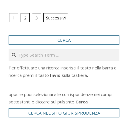
Paginazione
1
2
3
Successivi
degli
articoli
CERCA
Search
Per effettuare una ricerca inserisci il testo nella barra di
ricerca premi il tasto
Invio
sulla tastiera
.
oppure puoi selezionare le corrispondenze nei campi
sottostanti e cliccare sul pulsante
Cerca
CERCA NEL SITO GIURISPRUDENZA