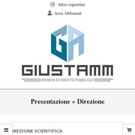
Skip
Altre copertine
to
Area Abbonati
content
Giustamm
Primary
Presentazione »
Direzione
Navigation
Menu
DIREZIONE SCIENTIFICA