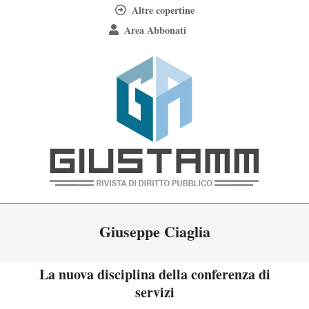
Skip
Altre copertine
to
Area Abbonati
content
Giustamm
Primary
Giuseppe Ciaglia
Navigation
Menu
La nuova disciplina della conferenza di
servizi