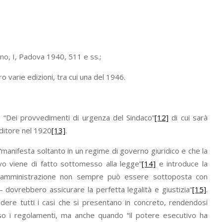
omano, I, Padova 1940, 511 e ss.;
o varie edizioni, tra cui una del 1946.
“Dei provvedimenti di urgenza del Sindaco”
[12]
di cui sarà
ditore nel 1920
[13]
.
i “manifesta soltanto in un regime di governo giuridico e che la
vo viene di fatto sottomesso alla legge”
[14]
e introduce la
lica amministrazione non sempre può essere sottoposta con
 dovrebbero assicurare la perfetta legalità e giustizia”
[15]
.
dere tutti i casi che si presentano in concreto, rendendosi
rso i regolamenti, ma anche quando “il potere esecutivo ha