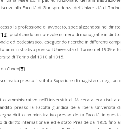
 e Maria Marenco. Il padre, funzionario dell’amministrazione
iscrive alla Facoltà di Giurisprudenza dell’Università di Torino
cesso la professione di avvocato, specializzandosi nel diritto
”
[4]
, pubblicando un notevole numero di monografie in diritto
uzionale ed ecclesiastico, eseguendo ricerche in differenti campi
ritto amministrativo presso l’Università di Torino nel 1909 e fu
rsità di Torino dal 1910 al 1915.
, da Cuneo
[5]
.
 scolastica presso l’Istituto Superiore di magistero, negli anni
o amministrativo nell’Università di Macerata era risultato
ndito presso la Facoltà giuridica della libera Università di
egna diritto amministrativo presso detta Facoltà; in questa
di diritto internazionale ed è stato Preside dal 1926 fino al