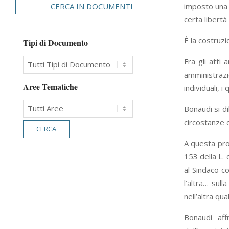
CERCA IN DOCUMENTI
imposto una
certa libertà
È la costruzi
Tipi di Documento
Fra gli atti
amministrazi
Aree Tematiche
individuali, 
Bonaudi si d
circostanze c
A questa prob
153 della L. 
al Sindaco c
l’altra… sull
nell’altra qu
Bonaudi aff