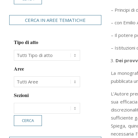
– Principi di
CERCA IN AREE TEMATICHE
– con Emilio 
– Il potere p
Tipo di atto
– Istituzioni
Dei provv
Aree
La monograf
pubblicata u
L’Autore prem
Sezioni
sua efficaci
discreziona
sufficiente 
Spiega, quin
necessaria l