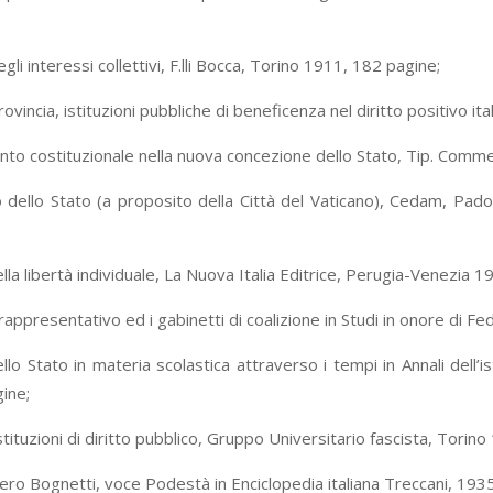
egli interessi collettivi, F.lli Bocca, Torino 1911, 182 pagine;
vincia, istituzioni pubbliche di beneficenza nel diritto positivo ita
nto costituzionale nella nuova concezione dello Stato, Tip. Comme
io dello Stato (a proposito della Città del Vaticano), Cedam, Pado
della libertà individuale, La Nuova Italia Editrice, Perugia-Venezia 
 rappresentativo ed i gabinetti di coalizione in Studi in onore d
llo Stato in materia scolastica attraverso i tempi in Annali dell’
ine;
istituzioni di diritto pubblico, Gruppo Universitario fascista, Tori
ero Bognetti, voce Podestà in Enciclopedia italiana Treccani, 1935