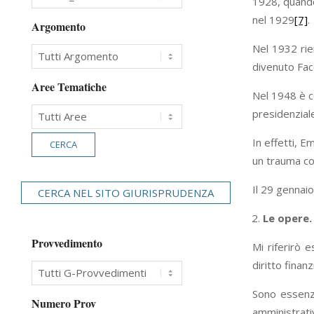
1928, quando
nel 1929
[7]
.
Argomento
Nel 1932 rien
divenuto Fac
Aree Tematiche
Nel 1948 è co
presidenzial
In effetti, 
un trauma c
Il 29 gennai
CERCA NEL SITO GIURISPRUDENZA
Le opere.
Provvedimento
Mi riferirò e
diritto finan
Sono essenzia
Numero Prov
amministrati