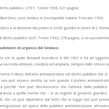
 diritto pubblico, UTET, Torino 1936, 621 pagine;
Albertario, voce Sindaco in Enciclopedia Italiana Treccani, 1936;
olitico e la divisione dei poteri in Scritti giuridici in onore di S. R
 di diritto pubblico GUF, Torino 1942, 376 pagine, a cui succedetter
edimenti di urgenza del Sindaco.
ia con la quale Bonaudi esordisce è del 1907 e ha ad oggetto 
na seconda edizione, riveduta ed ampliata, sempre dallo stesso e
ette il rilievo dell’atto amministrativo nel diritto pubblico che s
a non può essere sentita se non quando il potere amministrati
lità perché “non può disconoscersi che l’attività della pubb
garanzia a quelle norme che – in un regime di governo giuridico –
di, che ciò può dipendere dal fatto che la legge non può preve
’integrazione ad opera della pubblica amministrazione attrave