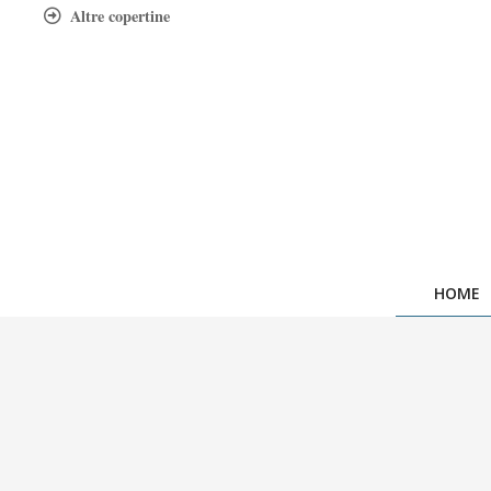
Skip
Altre copertine
to
content
HOME