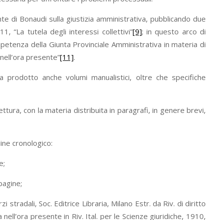
te di Bonaudi sulla giustizia amministrativa, pubblicando due
, “La tutela degli interessi collettivi”
[9]
; in questo arco di
ompetenza della Giunta Provinciale Amministrativa in materia di
 nell’ora presente”
[11]
.
ha prodotto anche volumi manualistici, oltre che specifiche
ttura, con la materia distribuita in paragrafi, in genere brevi,
dine cronologico:
e;
pagine;
stradali, Soc. Editrice Libraria, Milano Estr. da Riv. di diritto
 nell’ora presente in Riv. Ital. per le Scienze giuridiche, 1910,