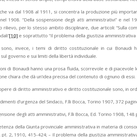
che va dal 1908 al 1911, si concentra la produzione più importan
nel 1908. “Della sospensione degli atti amministrativi” e nel 1911
rilievo, per lo stesso ambito disciplinare, due articoli: “Sulla c
dali”
[10]
e soprattutto “Il problema della giustizia amministrativa
 sono, invece, i temi di diritto costituzionale in cui Bonaudi 
sul governo e sui limiti della libertà individuale.
oni di Bonaudi hanno una prosa fluida, scorrevole e di piacevole le
ione chiara che dà un’idea precisa del contenuto di ognuno di essi.
 opere di diritto amministrativo e diritto costituzionale sono, in or
dimenti d’urgenza del Sindaco, F.lli Bocca, Torino 1907, 372 pagin
nsione degli atti amministrativi, F.lli Bocca, Ed. Torino 1908, 148 
tenza della Giunta provinciale amministrativa in materia di consorzi 
, pt. 2, 1910, 415-424; – Il problema della giustizia amministrativa