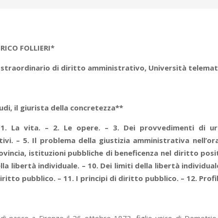
NRICO FOLLIERI*
straordinario di diritto amministrativo,
Università telemat
di, il giurista della concretezza**
1. La vita. – 2. Le opere. – 3. Dei provvedimenti di ur
vi. – 5. Il problema della giustizia amministrativa nell’ora
incia, istituzioni pubbliche di beneficenza nel diritto positiv
ella libertà individuale. – 10. Dei limiti della libertà individua
diritto pubblico. – 11. I principi di diritto pubblico. – 12. Prof