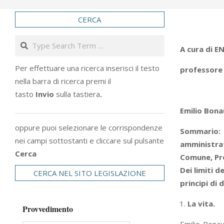
CERCA
Search
A cura di E
Per effettuare una ricerca inserisci il testo
professore 
nella barra di ricerca premi il
tasto
Invio
sulla tastiera
.
Emilio Bonau
oppure puoi selezionare le corrispondenze
Sommario:
nei campi sottostanti e cliccare sul pulsante
amministrati
Cerca
Comune, Prov
Dei limiti d
CERCA NEL SITO LEGISLAZIONE
principi di 
La vita.
Provvedimento