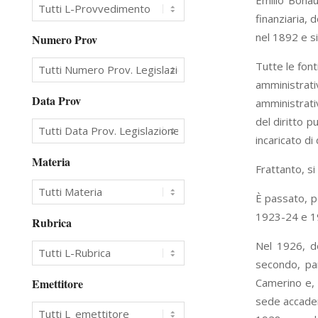
Emilio Bonau
finanziaria, 
nel 1892 e si
Numero Prov
Tutte le fon
amministrati
Data Prov
amministrativ
del diritto p
incaricato di
Materia
Frattanto, s
È passato, po
1923-24 e 19
Rubrica
Nel 1926, do
secondo, par
Emettitore
Camerino e, 
sede accadem