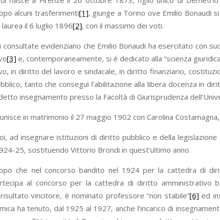
di nasce a Firenze il 26 ottobre 1873, figlio unico di Demetrio
dopo alcuni trasferimenti
[1]
, giunge a Torino ove Emilio Bonaudi si 
 laurea il 6 luglio 1896
[2]
, con il massimo dei voti.
ti consultate evidenziano che Emilio Bonaudi ha esercitato con suc
vo
[3]
e, contemporaneamente, si è dedicato alla “scienza giuridica
o, in diritto del lavoro e sindacale, in diritto finanziario, costit
ubblico, tanto che conseguì l’abilitazione alla libera docenza in di
 detto insegnamento presso la Facoltà di Giurisprudenza dell’Unive
i unisce in matrimonio il 27 maggio 1902 con Carolina Costamagna
i, ad insegnare istituzioni di diritto pubblico e della legislazione
24-25, sostituendo Vittorio Brondi in quest’ultimo anno.
po che nel concorso bandito nel 1924 per la cattedra di diritt
tecipa al concorso per la cattedra di diritto amministrativo ba
risultato vincitore, è nominato professore “non stabile”
[6]
ed ins
ica ha tenuto, dal 1925 al 1927, anche l’incarico di insegnamento 