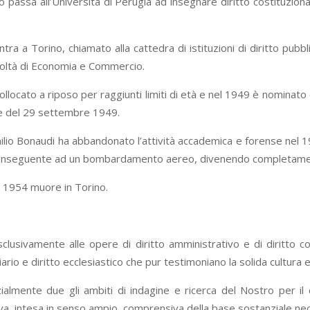
 passa all’Università di Perugia ad insegnare diritto costituziona
tra a Torino, chiamato alla cattedra di istituzioni di diritto pub
oltà di Economia e Commercio.
llocato a riposo per raggiunti limiti di età e nel 1949 è nominato
e del 29 settembre 1949.
Emilio Bonaudi ha abbandonato l’attività accademica e forense nel 
onseguente ad un bombardamento aereo, divenendo completamen
o 1954 muore in Torino.
sclusivamente alle opere di diritto amministrativo e di diritto co
ziario e diritto ecclesiastico che pur testimoniano la solida cultura 
lmente due gli ambiti di indagine e ricerca del Nostro per il diri
va, intesa in senso ampio, comprensiva della base sostanziale nec