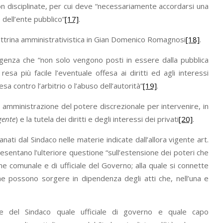
n disciplinate, per cui deve “necessariamente accordarsi una
 dell’ente pubblico”
[17]
.
a dottrina amministrativistica in Gian Domenico Romagnosi
[18]
.
 urgenza che “non solo vengono posti in essere dalla pubblica
a più facile l’eventuale offesa ai diritti ed agli interessi
a contro l’arbitrio o l’abuso dell’autorità”
[19]
.
a amministrazione del potere discrezionale per intervenire, in
gente
) e la tutela dei diritti e degli interessi dei privati
[20]
.
ati dal Sindaco nelle materie indicate dall’allora vigente art.
, presentano l’ulteriore questione “sull’estensione dei poteri che
ne comunale e di ufficiale del Governo; alla quale si connette
o che possono sorgere in dipendenza degli atti che, nell’una e
ne del Sindaco quale ufficiale di governo e quale capo