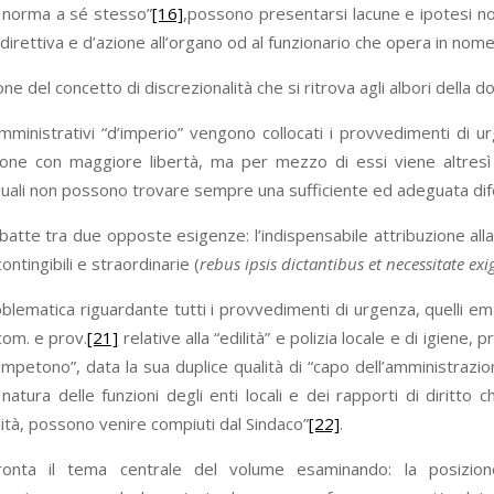
 norma a sé stesso”
[16]
,possono presentarsi lacune e ipotesi no
 direttiva e d’azione all’organo od al funzionario che opera in nome
one del concetto di discrezionalità che si ritrova agli albori dell
 amministrativi “d’imperio” vengono collocati i provvedimenti di
one con maggiore libertà, ma per mezzo di essi viene altresì res
i quali non possono trovare sempre una sufficiente ed adeguata difes
ibatte tra due opposte esigenze: l’indispensabile attribuzione all
ontingibili e straordinarie (
rebus ipsis dictantibus et necessitate exi
lematica riguardante tutti i provvedimenti di urgenza, quelli eman
com. e prov.
[21]
relative alla “edilità” e polizia locale e di igiene
ompetono”, data la sua duplice qualità di “capo dell’amministrazio
a natura delle funzioni degli enti locali e dei rapporti di diritt
alità, possono venire compiuti dal Sindaco”
[22]
.
ronta il tema centrale del volume esaminando: la posizio