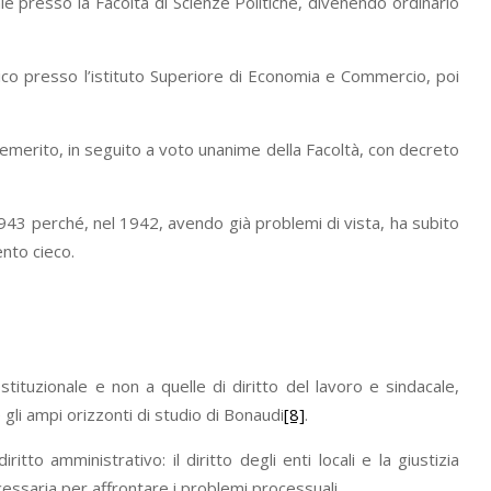
le presso la Facoltà di Scienze Politiche, divenendo ordinario
blico presso l’istituto Superiore di Economia e Commercio, poi
 emerito, in seguito a voto unanime della Facoltà, con decreto
1943 perché, nel 1942, avendo già problemi di vista, ha subito
to cieco.
stituzionale e non a quelle di diritto del lavoro e sindacale,
e gli ampi orizzonti di studio di Bonaudi
[8]
.
tto amministrativo: il diritto degli enti locali e la giustizia
essaria per affrontare i problemi processuali.