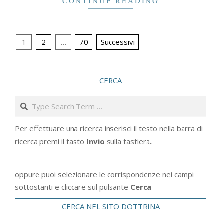
CONTINUE READING
Paginazione
1
2
…
70
Successivi
degli
articoli
CERCA
Search
Per effettuare una ricerca inserisci il testo nella barra di
ricerca premi il tasto
Invio
sulla tastiera
.
oppure puoi selezionare le corrispondenze nei campi
sottostanti e cliccare sul pulsante
Cerca
CERCA NEL SITO DOTTRINA