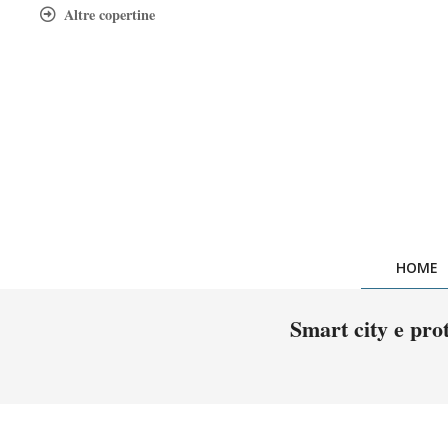
Skip
Altre copertine
to
content
HOME
Smart city e prot