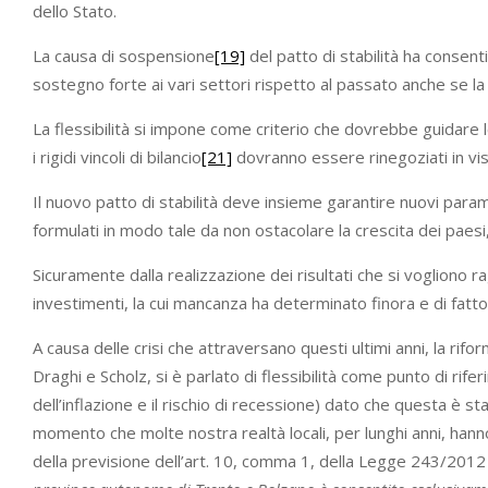
dello Stato.
La causa di sospensione
[19]
del patto di stabilità ha consent
sostegno forte ai vari settori rispetto al passato anche se la 
La flessibilità si impone come criterio che dovrebbe guidare
i rigidi vincoli di bilancio
[21]
dovranno essere rinegoziati in vis
Il nuovo patto di stabilità deve insieme garantire nuovi par
formulati in modo tale da non ostacolare la crescita dei paesi, 
Sicuramente dalla realizzazione dei risultati che si vogliono r
investimenti, la cui mancanza ha determinato finora e di fat
A causa delle crisi che attraversano questi ultimi anni, la rifo
Draghi e Scholz, si è parlato di flessibilità come punto di ri
dell’inflazione e il rischio di recessione) dato che questa è s
momento che molte nostra realtà locali, per lunghi anni, hanno
della previsione dell’art. 10, comma 1, della Legge 243/2012