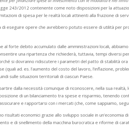
e per finanziare spese di investimento con le modalità e nei limiti pr
gge 243/2012 contenente come noto disposizioni per la attuazione d
ioni di spesa per le realtà locali attinenti alla fruizione di servizi 
tà di eseguire opere che avrebbero potuto essere di utilità per pr
he al forte debito accumulato dalle amministrazioni locali, abbiamo
consentire una ripartenza che richiederà, tuttavia, tempi diversi p
rché si dovranno ridiscutere i parametri del patto di stabilità ora
se (quali ad. es. l’aumento del costo del lavoro, l’inflazione, pro
indi sulle situazioni territoriali di ciascun Paese.
artire dalla necessità comunque di riconoscere, nella sua realtà, le
proposizione di un bilanciamento tra spese e risparmio, tenendo con
 rassicurare e rapportarsi con i mercati (che, come sappiamo, seg
no risultati economici grazie allo sviluppo sociale in un’economia
to e di snellimento della macchina burocratica e riforme di cara