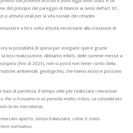
evisti dal presente articolo e dalla legge dello Stato,
e se
el principio del pareggio di bilancio ai sensi dell’art. 81,
e attività vitali per la vita sociale dei cittadini.
omuovere a loro volta attività necessarie alla creazione di
 ora la possibilità di spesa per eseguire opere grazie
er la loro realizzazione. Abbiamo infatti, delle somme messe a
 sospesi (fino al 2023), non si potrà non tener conto della
blematiche ambientali, geologiche), che hanno inciso e possono
 basi di partenza, il tempo utile per realizzare i necessari
to che ci troviamo in un periodo molto critico, va considerato
uono la
lex mercatoria
).
 di mercato aperto, senza tralasciare, come è stato
ttere normativo.