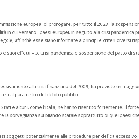
mmissione europea, di prorogare, per tutto il 2023, la sospensione 
ità in cui versano i paesi europei, in seguito alla crisi pandemica pr
ole, affinchè esse siano informate a principi e criteri diversi ris
io e suoi effetti – 3. Crisi pandemica e sospensione del patto di s
cessivamente alla crisi finanziaria del 2009, ha previsto un maggio
vanza al parametro del debito pubblico.
Stati e alcuni, come l’Italia, ne hanno risentito fortemente. Il forte
la sorveglianza sul bilancio statale soprattutto di quei paesi che,
si soggetti potenzialmente alle procedure per deficit eccessivo.