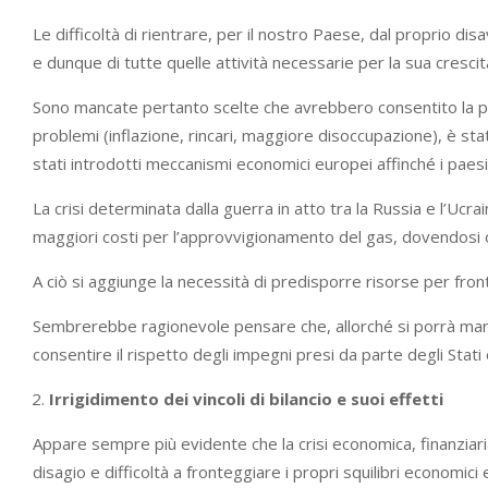
Le difficoltà di rientrare, per il nostro Paese, dal proprio di
e dunque di tutte quelle attività necessarie per la sua cresci
Sono mancate pertanto scelte che avrebbero consentito la pos
problemi (inflazione, rincari, maggiore disoccupazione), è stat
stati introdotti meccanismi economici europei affinché i pae
La crisi determinata dalla guerra in atto tra la Russia e l’Ucra
maggiori costi per l’approvvigionamento del gas, dovendosi or
A ciò si aggiunge la necessità di predisporre risorse per front
Sembrerebbe ragionevole pensare che, allorché si porrà mano al
consentire il rispetto degli impegni presi da parte degli Stati
Irrigidimento dei vincoli di bilancio e suoi effetti
Appare sempre più evidente che la crisi economica, finanziar
disagio e difficoltà a fronteggiare i propri squilibri economici 