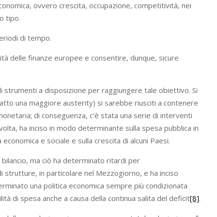
a economica, ovvero crescita, occupazione, competitività, nei
o tipo.
eriodi di tempo.
idità delle finanze europee e consentire, dunque, sicure
trumenti a disposizione per raggiungere tale obiettivo. Si
fatto una maggiore austerity) si sarebbe riusciti a contenere
monetaria; di conseguenza, c’è stata una serie di interventi
a volta, ha inciso in modo determinante sulla spesa pubblica in
economica e sociale e sulla crescita di alcuni Paesi.
 bilancio, ma ciò ha determinato ritardi per
trutture, in particolare nel Mezzogiorno, e ha inciso
erminato una politica economica sempre più condizionata
ità di spesa anche a causa della continua salita del deficit
[8]
.