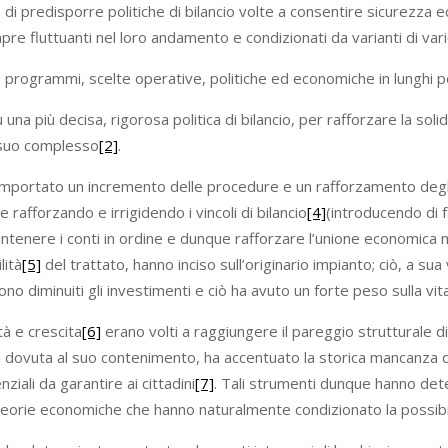
cit, di predisporre politiche di bilancio volte a consentire sicurezz
re fluttuanti nel loro andamento e condizionati da varianti di vari
i, programmi, scelte operative, politiche ed economiche in lunghi p
una più decisa, rigorosa politica di bilancio, per rafforzare la sol
 suo complesso
[2]
.
portato un incremento delle procedure e un rafforzamento degli s
rafforzando e irrigidendo i vincoli di bilancio
[4]
(introducendo di 
mantenere i conti in ordine e dunque rafforzare l’unione economica 
lità
[5]
del trattato, hanno inciso sull’originario impianto; ciò, a su
iminuiti gli investimenti e ciò ha avuto un forte peso sulla vita 
tà e crescita
[6]
erano volti a raggiungere il pareggio strutturale di
vuta al suo contenimento, ha accentuato la storica mancanza di s
iali da garantire ai cittadini
[7]
. Tali strumenti dunque hanno det
 di teorie economiche che hanno naturalmente condizionato la possibil