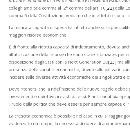
province autonome di Trento e Bolzano è consentito esclusivament
colleghiamo tale comma al 2° comma dell’art. 10
[22]
della Le
comma 6 della Costituzione, vediamo che in effetti ci sono limitaz
La mancata capacità di spesa ha influito anche sulla possibili
maggiori risorse economiche.
E di fronte alla ridotta capacità di indebitamento, dovuta anc
all’utilizzazione della risorse che sono state stanziate, per 
disposizione dagli Stati con la Next Generation EU
[23]
ma allo
presenza delle variabili economiche, dovute alle più varie cau
incidere sulle diverse attività economiche dei singoli Stati e qu
Deve ritenersi che la ridefinizione delle nuove regole debba p
investimenti e obiettivi previsti da essi. E nella indubbia ri
il ruolo della politica che deve essere pur sempre capace di
La crescita economica è possibile nel caso in cui si raggiungo
evidenziato da tempo, la necessità di opere di ammodernamen