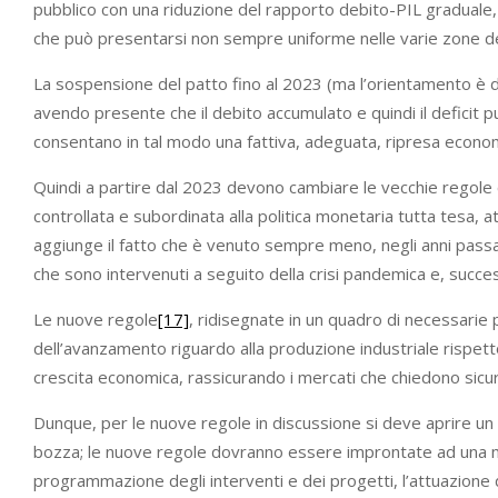
pubblico con una riduzione del rapporto debito-PIL graduale, c
che può presentarsi non sempre uniforme nelle varie zone d
La sospensione del patto fino al 2023 (ma l’orientamento è di
avendo presente che il debito accumulato e quindi il deficit 
consentano in tal modo una fattiva, adeguata, ripresa econom
Quindi a partire dal 2023 devono cambiare le vecchie regole 
controllata e subordinata alla politica monetaria tutta tesa, att
aggiunge il fatto che è venuto sempre meno, negli anni passati
che sono intervenuti a seguito della crisi pandemica e, success
Le nuove regole
[17]
, ridisegnate in un quadro di necessarie
dell’avanzamento riguardo alla produzione industriale rispetto
crescita economica, rassicurando i mercati che chiedono sic
Dunque, per le nuove regole in discussione si deve aprire un 
bozza; le nuove regole dovranno essere improntate ad una magg
programmazione degli interventi e dei progetti, l’attuazione de