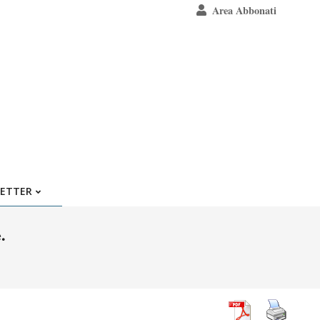
Area Abbonati
ETTER
.