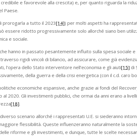
redibile e favorevole alla crescita) e, per quanto riguarda la ridu
el Paese.
 prorogarla a tutto il 2023
[14]
) per molti aspetti ha rappresenta
può essere ridotto progressivamente solo allorché siano ben utiliz
ica e sociale.
che hanno in passato pesantemente influito sulla spesa sociale e
raverso rigidi vincoli di bilancio, ad assicurare, come già evidenziato
, l’opera dello Stato interventore nell’economia e gli aiuti
[15]
di 
ivamente, della guerra e della crisi energetica (con il c.d. caro bol
 politiche economiche espansive, anche grazie ai fondi del Recov
 al 2020. Gli investimenti pubblici, che ormai da anni erano a live
urezza
[18]
.
diverso scenario allorché i rappresentati U.E. si siederanno intor
iore flessibilità. Queste influenzeranno naturalmente la sostenibi
lle riforme e gli investimenti, e dunque, tutte le scelte necessarie