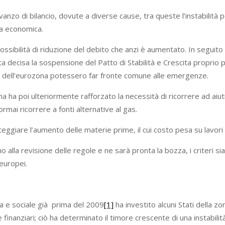
savanzo di bilancio, dovute a diverse cause, tra queste l’instabilit
ta economica.
sibilità di riduzione del debito che anzi è aumentato. In seguito
a decisa la sospensione del Patto di Stabilità e Crescita proprio p
si dell’eurozona potessero far fronte comune alle emergenze.
ina ha poi ulteriormente rafforzato la necessità di ricorrere ad aiu
mai ricorrere a fonti alternative al gas.
eggiare l’aumento delle materie prime, il cui costo pesa su lavori e
la revisione delle regole e ne sarà pronta la bozza, i criteri sia
 europei.
ia e sociale già prima del 2009
[1]
ha investito alcuni Stati della zon
e finanziari; ciò ha determinato il timore crescente di una instabilità