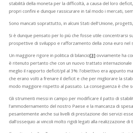
stabilità della moneta per la difficoltà, a causa del loro defi
propri confini e dunque rassicurare in tal modo i mercati, semp
Sono mancati soprattutto, in alcuni Stati dell’Unione, progett
Si è dunque pensato per lo più che fosse utile concentrarsi su 
prospettive di sviluppo e rafforzamento della zona euro nel
Un maggiore rigore in politica di bilancio
[3]
ovviamente ha com
è ritenuto pertanto che con un nuovo trattato internazionale e 
meglio il rapporto deficit/pil al 3%: l’obiettivo era appunto 
che erano volti a frenare il deficit e che per migliorare la stabi
modo maggiore rispetto al passato. La conseguenza è che sono d
Gli strumenti messi in campo per modificare il patto di stabili
l’ammodernamento del nostro Paese e la mancanza di spesa do
pesantemente anche sui livelli di prestazione dei servizi essenz
dall’ossequio ai vincoli molto rigidi legati alla realizzazione