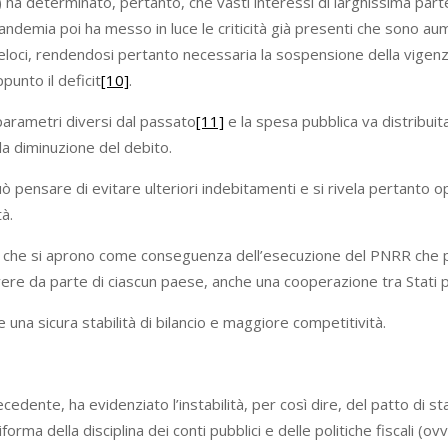
io) ha determinato, pertanto, che vasti interessi di larghissima pa
pandemia poi ha messo in luce le criticità già presenti che sono a
eloci, rendendosi pertanto necessaria la sospensione della vigenza 
punto il deficit
[10]
.
parametri diversi dal passato
[11]
e la spesa pubblica va distribuit
la diminuzione del debito.
 può pensare di evitare ulteriori indebitamenti e si rivela pertanto
tà.
ne che si aprono come conseguenza dell’esecuzione del PNRR che p
ere da parte di ciascun paese, anche una cooperazione tra Stati pro
una sicura stabilità di bilancio e maggiore competitività.
nte, ha evidenziato l’instabilità, per così dire, del patto di stabi
iforma della disciplina dei conti pubblici e delle politiche fiscali (