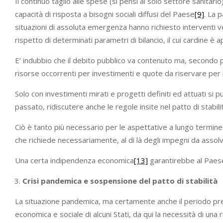
Il continuo taglio alle spese (si pensi al solo settore sanitar
capacità di risposta a bisogni sociali diffusi del Paese
[9]
. La 
situazioni di assoluta emergenza hanno richiesto interventi v
rispetto di determinati parametri di bilancio, il cui cardine è ap
E’ indubbio che il debito pubblico va contenuto ma, secondo 
risorse occorrenti per investimenti e quote da riservare per 
Solo con investimenti mirati e progetti definiti ed attuati si
passato, ridiscutere anche le regole insite nel patto di stabili
Ciò è tanto più necessario per le aspettative a lungo termi
che richiede necessariamente, al di là degli impegni da assolv
Una certa indipendenza economica
[13]
garantirebbe al Paese 
Crisi pandemica e sospensione del patto di stabilità
La situazione pandemica, ma certamente anche il periodo precede
economica e sociale di alcuni Stati, da qui la necessità di una r