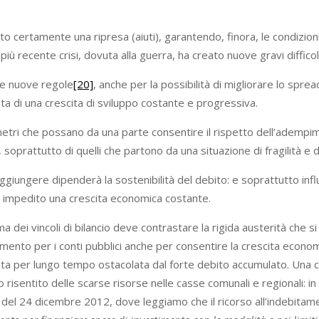
ito certamente una ripresa (aiuti), garantendo, finora, le condizion
più recente crisi, dovuta alla guerra, ha creato nuove gravi difficol
 le nuove regole
[20]
, anche per la possibilità di migliorare lo sprea
ta di una crescita di sviluppo costante e progressiva.
ametri che possano da una parte consentire il rispetto dell’ademp
soprattutto di quelli che partono da una situazione di fragilità e di
aggiungere dipenderà la sostenibilità del debito: e soprattutto influ
to impedito una crescita economica costante.
rma dei vincoli di bilancio deve contrastare la rigida austerità che s
ferimento per i conti pubblici anche per consentire la crescita eco
tata per lungo tempo ostacolata dal forte debito accumulato. Una cer
 risentito delle scarse risorse nelle casse comunali e regionali: 
 del 24 dicembre 2012, dove leggiamo che il ricorso all’indebita