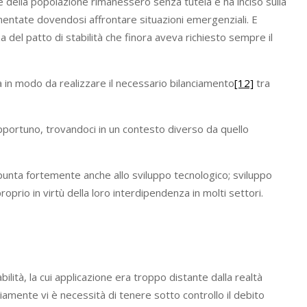
rte della popolazione rimanessero senza tutela e ha inciso sulla
umentate dovendosi affrontare situazioni emergenziali. E
del patto di stabilità che finora aveva richiesto sempre il
a in modo da realizzare il necessario bilanciamento
[12]
tra
 opportuno, trovandoci in un contesto diverso da quello
unta fortemente anche allo sviluppo tecnologico; sviluppo
prio in virtù della loro interdipendenza in molti settori.
lità, la cui applicazione era troppo distante dalla realtà
ovviamente vi è necessità di tenere sotto controllo il debito