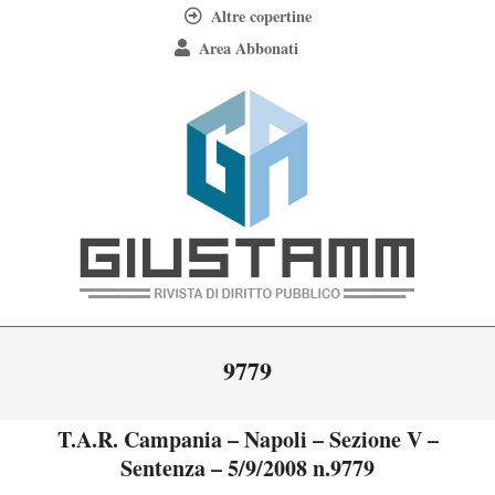
Skip
Altre copertine
to
Area Abbonati
content
Giustamm
Primary
9779
Navigation
Menu
T.A.R. Campania – Napoli – Sezione V –
Sentenza – 5/9/2008 n.9779