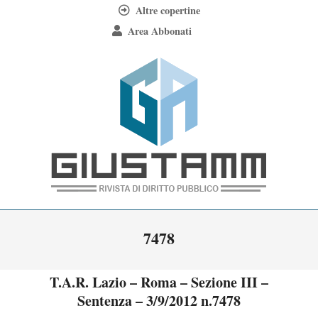
Skip
Altre copertine
to
Area Abbonati
content
Giustamm
Primary
7478
Navigation
Menu
T.A.R. Lazio – Roma – Sezione III –
Sentenza – 3/9/2012 n.7478