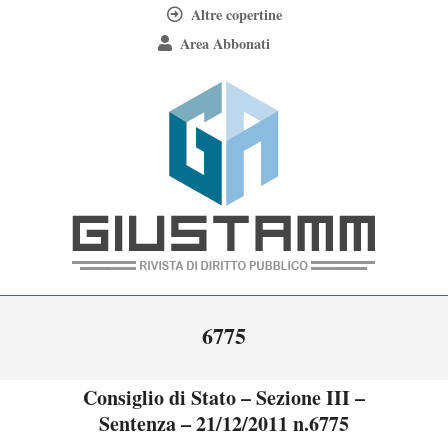
Skip
Altre copertine
to
Area Abbonati
content
Giustamm
Primary
6775
Navigation
Menu
Consiglio di Stato – Sezione III –
Sentenza – 21/12/2011 n.6775