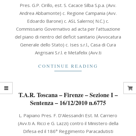
2011-
Pres. G.P. Cirillo, est. S. Cacace Silba S.p.a. (Avv.
12-
Andrea Abbamonte) c. Regione Campania (Avv.
21
Edoardo Barone) c. ASL Salerno( N.C.) c.
Commissario Governativo ad acta per l’attuazione
del piano di rientro del deficit sanitario (Avvocatura
Generale dello Stato) c. Ises s.r.l., Casa di Cura
Angrisani S.r.l. e Metafelix (Avv.ti
CONTINUE READING
T.A.R. Toscana – Firenze – Sezione I –
Sentenza – 16/12/2010 n.6775
2010-
L. Papiano Pres. F. D’Alessandri Est. M. Carriero
12-
(Avv.ti A. Ricci e G. Lazzi) contro il Ministero della
16
Difesa ed il 186° Reggimento Paracadutisti