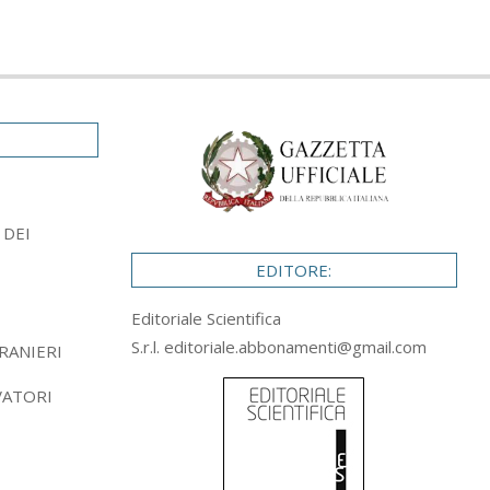
 DEI
EDITORE:
Editoriale Scientifica
S.r.l.
editoriale.abbonamenti@gmail.com
RANIERI
VATORI