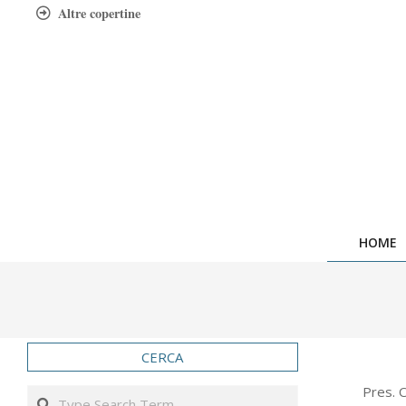
Skip
Altre copertine
to
content
HOME
CERCA
2006-
Pres. 
Search
05-