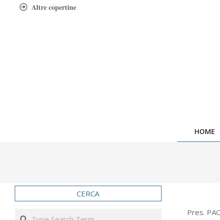
Skip
Altre copertine
to
content
HOME
CERCA
2004-
Pres. PAO
Search
10-