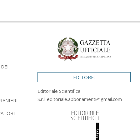
 DEI
EDITORE:
Editoriale Scientifica
S.r.l.
editoriale.abbonamenti@gmail.com
RANIERI
VATORI