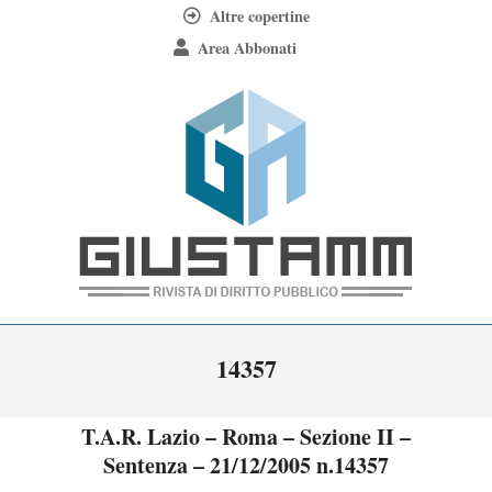
Skip
Altre copertine
to
Area Abbonati
content
Giustamm
Primary
14357
Navigation
Menu
T.A.R. Lazio – Roma – Sezione II –
Sentenza – 21/12/2005 n.14357