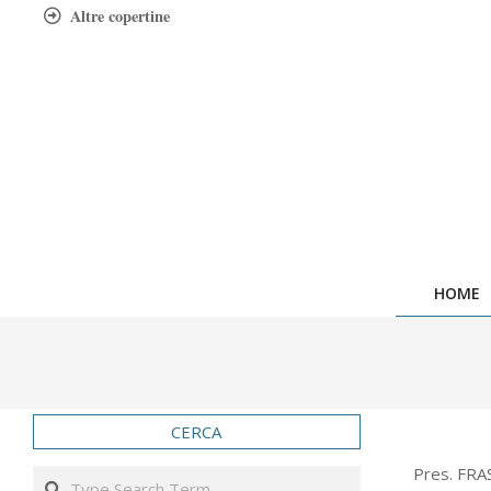
Skip
Altre copertine
to
content
HOME
CERCA
2008-
Pres. FRAS
Search
03-