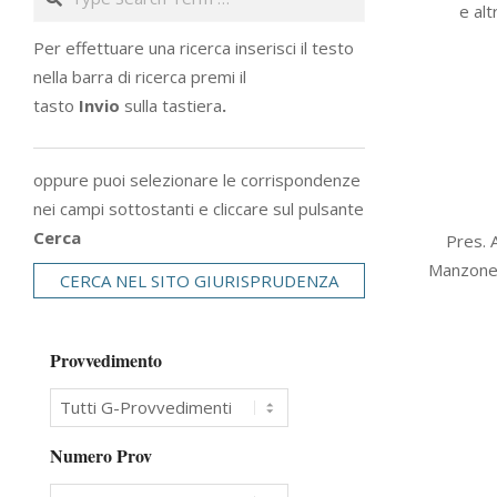
e alt
28
Per effettuare una ricerca inserisci il testo
nella barra di ricerca premi il
tasto
Invio
sulla tastiera
.
oppure puoi selezionare le corrispondenze
nei campi sottostanti e cliccare sul pulsante
2004-
Cerca
Pres. A
09-
Manzone) 
CERCA NEL SITO GIURISPRUDENZA
01
Provvedimento
Numero Prov