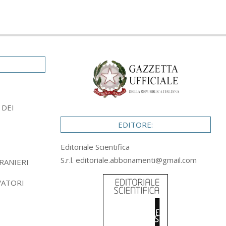
 DEI
EDITORE:
Editoriale Scientifica
S.r.l.
editoriale.abbonamenti@gmail.com
RANIERI
VATORI