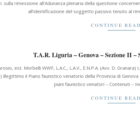
ri. sulla rimessione all’Adunanza plenaria della questione concernen
all’identificazione del soggetto passivo tenuto al r
CONTINUE REA
T.A.R. Liguria – Genova – Sezione II – 
rosio, est. Morbelli WWF, L.A.C., L.A.V., E.N.P.A. (Avv. D. Granara) c
illegittimo il Piano faunistico venatorio della Provincia di Genova 
piani faunistico venatori – Contenuti – I
CONTINUE REA