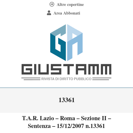
Skip
Altre copertine
to
Area Abbonati
content
Giustamm
Primary
13361
Navigation
Menu
T.A.R. Lazio – Roma – Sezione II –
Sentenza – 15/12/2007 n.13361