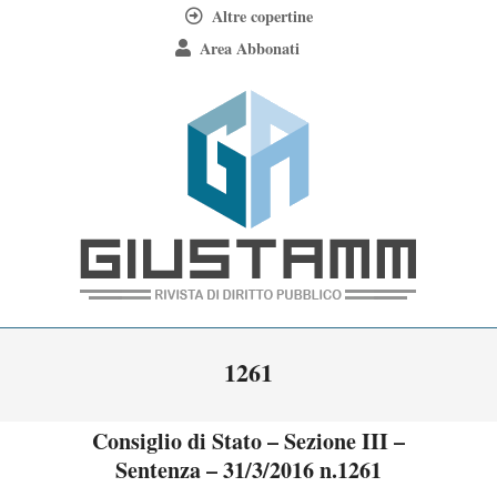
Skip
Altre copertine
to
Area Abbonati
content
Giustamm
Primary
1261
Navigation
Menu
Consiglio di Stato – Sezione III –
Sentenza – 31/3/2016 n.1261