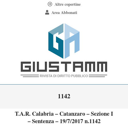
Skip
Altre copertine
to
Area Abbonati
content
Giustamm
Primary
1142
Navigation
Menu
T.A.R. Calabria – Catanzaro – Sezione I
– Sentenza – 19/7/2017 n.1142