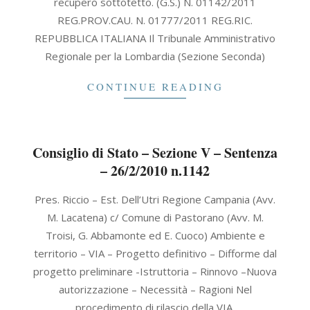
recupero sottotetto. (G.S.) N. 01142/2011
REG.PROV.CAU. N. 01777/2011 REG.RIC.
REPUBBLICA ITALIANA Il Tribunale Amministrativo
Regionale per la Lombardia (Sezione Seconda)
CONTINUE READING
Consiglio di Stato – Sezione V – Sentenza
– 26/2/2010 n.1142
2010-
Pres. Riccio – Est. Dell’Utri Regione Campania (Avv.
02-
M. Lacatena) c/ Comune di Pastorano (Avv. M.
26
Troisi, G. Abbamonte ed E. Cuoco) Ambiente e
territorio – VIA – Progetto definitivo – Difforme dal
progetto preliminare -Istruttoria – Rinnovo –Nuova
autorizzazione – Necessità – Ragioni Nel
procedimento di rilascio della VIA,