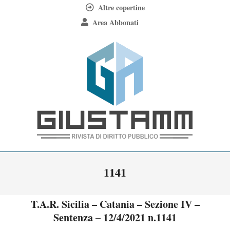
Skip
Altre copertine
to
Area Abbonati
content
Giustamm
Primary
1141
Navigation
Menu
T.A.R. Sicilia – Catania – Sezione IV –
Sentenza – 12/4/2021 n.1141