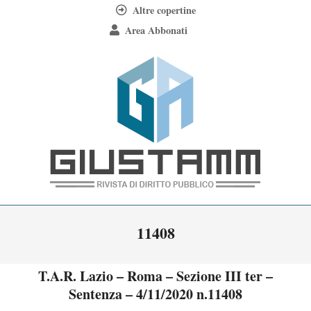
Skip
Altre copertine
to
Area Abbonati
content
Giustamm
Primary
11408
Navigation
Menu
T.A.R. Lazio – Roma – Sezione III ter –
Sentenza – 4/11/2020 n.11408