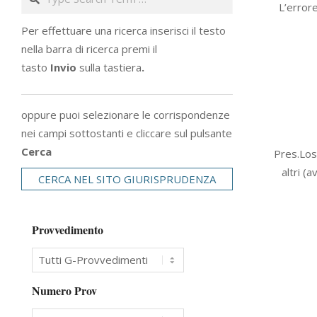
L’errore
14
Per effettuare una ricerca inserisci il testo
nella barra di ricerca premi il
tasto
Invio
sulla tastiera
.
oppure puoi selezionare le corrispondenze
nei campi sottostanti e cliccare sul pulsante
2008-
Cerca
Pres.Losa
04-
altri (
CERCA NEL SITO GIURISPRUDENZA
30
Provvedimento
Numero Prov