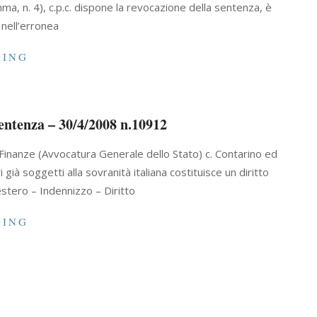
mma, n. 4), c.p.c. dispone la revocazione della sentenza, è
 nell’erronea
DING
Sentenza – 30/4/2008 n.10912
 Finanze (Avvocatura Generale dello Stato) c. Contarino ed
i già soggetti alla sovranità italiana costituisce un diritto
estero – Indennizzo – Diritto
DING