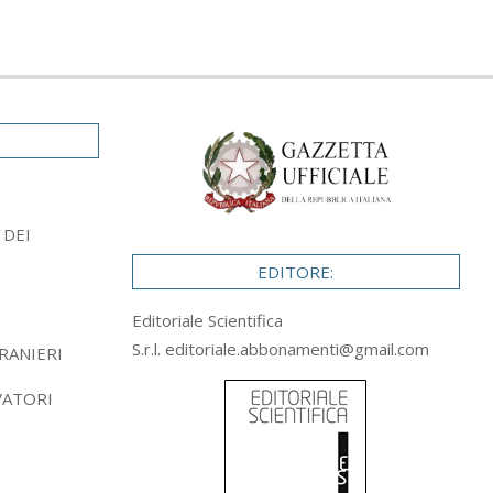
 DEI
EDITORE:
Editoriale Scientifica
S.r.l.
editoriale.abbonamenti@gmail.com
RANIERI
VATORI