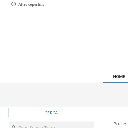
Skip
Altre copertine
to
content
HOME
CERCA
2022-
Process
Search
12-