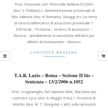
2006-
Pres. Frascione, est. Pietronilla Bellavia FLORIO
03-
(Avv. S. Politano) c. Amministrazione provinciale di
06
Vibo Valentia (Avv. A. Romano), Silvaggi (n.c.) in tema
di revoca dell’incarico di assessore provinciale 1.
Enti locali – Provincia – Incarico di assessore –
Revoca – Annullamento in autotutela dell’atto per
difetto di motivazione – Rinnovo
CONTINUE READING
T.A.R. Lazio – Roma – Sezione II bis –
Sentenza – 13/2/2006 n.1052
2006-
Pres. Scognamiglio; Rel. Martino MAK, Macchine per
02-
costruire s.p.a. (Avv. A. Reggio D’Aci) c. Provincia di
13
Viterbo (Avv. M. T. Stringola) + altri; sulla necessità