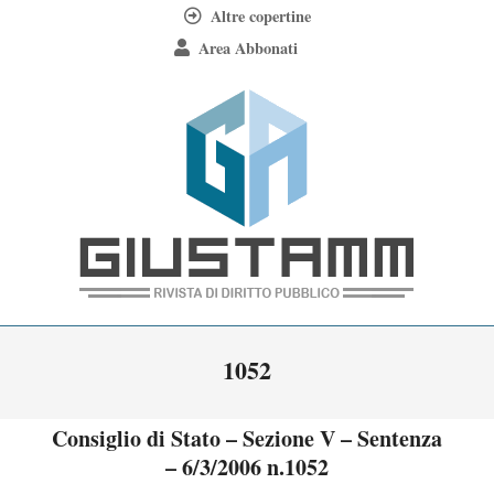
Skip
Altre copertine
to
Area Abbonati
content
Giustamm
Primary
1052
Navigation
Menu
Consiglio di Stato – Sezione V – Sentenza
– 6/3/2006 n.1052