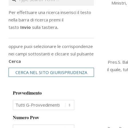
Ministri
28
Per effettuare una ricerca inserisci il testo
nella barra di ricerca premi il
tasto
Invio
sulla tastiera
.
oppure puoi selezionare le corrispondenze
nei campi sottostanti e cliccare sul pulsante
2011-
Cerca
Pres.S. Ba
07-
il quale, t
CERCA NEL SITO GIURISPRUDENZA
05
Provvedimento
Numero Prov
2008-