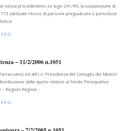
one senza procedimento ex lege 241/90, la sospensione di
n. 773 (abituale ritrovo di persone pregiudicate o pericolose
tuisca
DING
tenza – 11/2/2006 n.1051
erracciano) ed altri c/ Presidenza del Consiglio dei Ministri
distribuzione delle quote relative al Fondo Perequativo
o – Regioni Regioni –
DING
Sentenza – 7/2/2005 n.1051