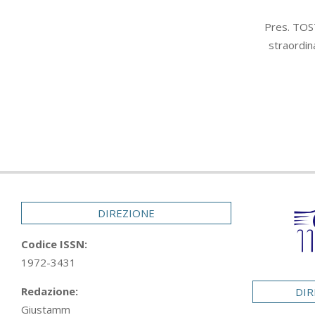
2005-
Pres. TOST
02-
straordin
07
DIREZIONE
Codice ISSN:
1972-3431
Redazione:
DIR
Giustamm