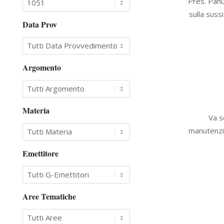
Pres. Panun
05-
sulla suss
23
Data Prov
Argomento
Materia
2008-
Va s
02-
manutenzio
26
Emettitore
Aree Tematiche