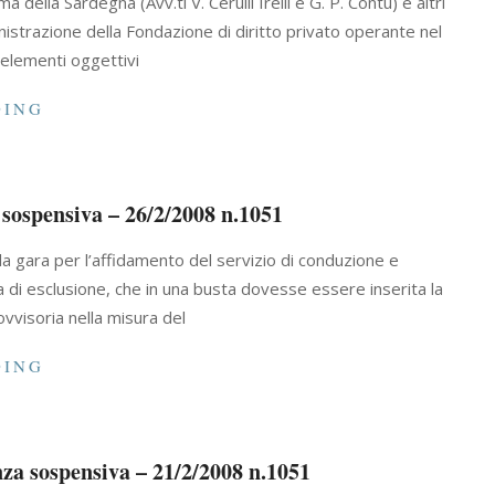
della Sardegna (Avv.ti V. Cerulli Irelli e G. P. Contu) e altri
nistrazione della Fondazione di diritto privato operante nel
elementi oggettivi
DING
 sospensiva – 26/2/2008 n.1051
la gara per l’affidamento del servizio di conduzione e
 di esclusione, che in una busta dovesse essere inserita la
ovvisoria nella misura del
DING
za sospensiva – 21/2/2008 n.1051