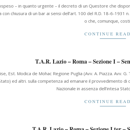
speso – in quanto urgente – il decreto di un Questore che disp
a con chiusura di un bar ai sensi dell’art. 100 del R.D. 18-6-1931 
o che, comunque, costi
CONTINUE REA
T.A.R. Lazio – Roma – Sezione I – Sen
ise, Est. Modica de Mohac Regione Puglia (Avv. A. Piazza. Avv. G. T
Stato) ed altri. sulla competenza ad emanare il provvedimento di 
Nazionale in assenza dell’intesa Stat
CONTINUE REA
T.A.R. Lazio – Roma – Sezione I ter – 