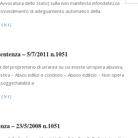
e (Avvocatura dello Stato) sulla non manifesta infondatezza
il provvedimento di adeguamento automatico della
DING
Sentenza – 5/7/2011 n.1051
a del proprietario di un’area su cui insiste un’opera abusiva,
nistica – Abusi edilizi e condono – Abuso edilizio – Non opera
ssoggettabilità a
DING
enza – 23/5/2008 n.1051