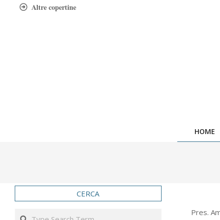
Skip
Altre copertine
to
content
HOME
CERCA
2012-
Pres. Am
Search
07-