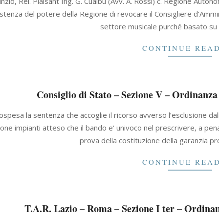
zio, Rel. Plaisant Ing. G. Cualbu (Avv. A. Rossi) c. Regione Autonoma 
istenza del potere della Regione di revocare il Consigliere d’Ammi
settore musicale purché basato su 
CONTINUE REA
Consiglio di Stato – Sezione V – Ordinanza
ospesa la sentenza che accoglie il ricorso avverso l’esclusione dal
ne impianti atteso che il bando e’ univoco nel prescrivere, a pena
prova della costituzione della garanzia pr
CONTINUE REA
T.A.R. Lazio – Roma – Sezione I ter – Ordinan