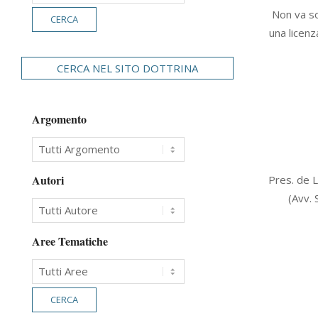
2008-
Non va so
02-
una licenz
21
CERCA NEL SITO DOTTRINA
Argomento
2006-
Autori
Pres. de L
02-
(Avv. 
11
Aree Tematiche