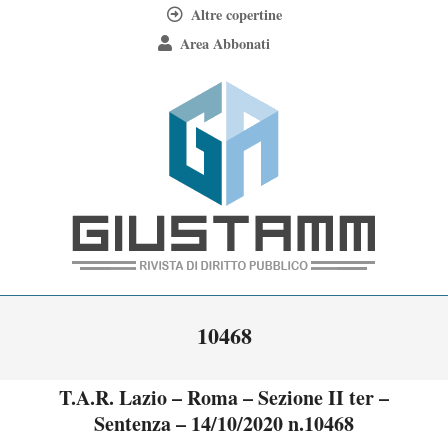
Skip
Altre copertine
to
Area Abbonati
content
Giustamm
Primary
10468
Navigation
Menu
T.A.R. Lazio – Roma – Sezione II ter –
Sentenza – 14/10/2020 n.10468