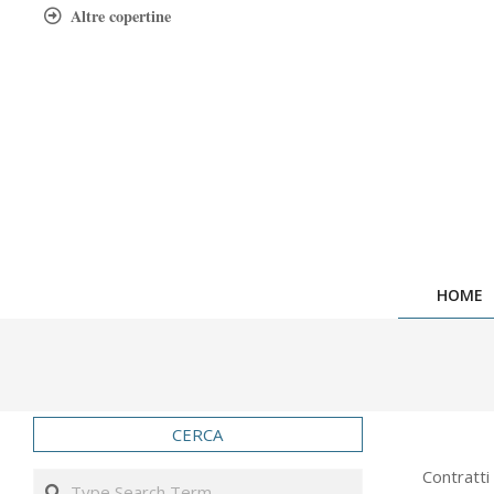
Skip
Altre copertine
to
content
HOME
CERCA
2022-
Contratti
Search
11-