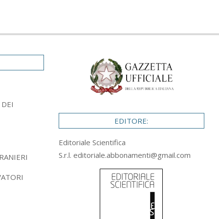
 DEI
EDITORE:
Editoriale Scientifica
S.r.l.
editoriale.abbonamenti@gmail.com
RANIERI
VATORI