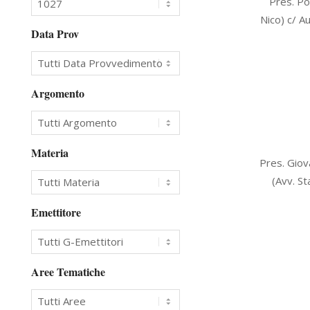
Pres. Po
02-
Nico) c/ A
09
Data Prov
Argomento
Materia
2009-
Pres. Giova
02-
(Avv. S
03
Emettitore
Aree Tematiche