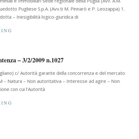
iniali e Immobiliari sede regionale della Puglia (Avv. A.M.
uedotto Pugliese S.p.A. (Avv.ti M. Pinnarò e P. Leozappa) 1.
tta – Inesigibilità logico-giuridica di
DING
ntenza – 3/2/2009 n.1027
 Pugliano) c/ Autorità garante della concorrenza e del mercato
M – Natura – Non autoritativa – Interesse ad agire – Non
ione con cui l’Autorità
DING