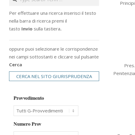
Princip
13
Per effettuare una ricerca inserisci il testo
nella barra di ricerca premi il
tasto
Invio
sulla tastiera
.
oppure puoi selezionare le corrispondenze
nei campi sottostanti e cliccare sul pulsante
2012-
Cerca
Pres.
11-
Penitenzia
CERCA NEL SITO GIURISPRUDENZA
29
Provvedimento
Numero Prov
2010-