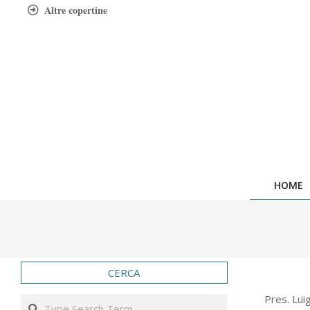
Skip
Altre copertine
to
content
HOME
CERCA
2014-
Pres. Lui
Search
02-