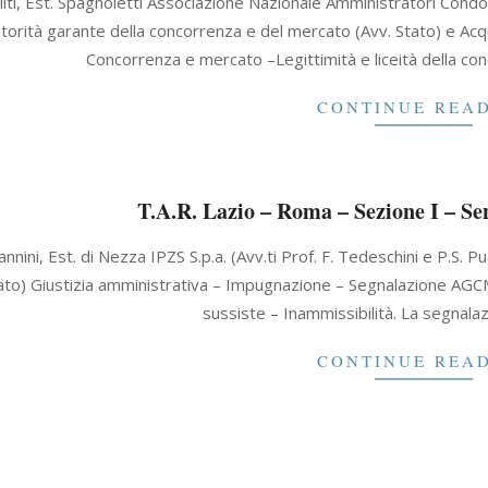
liti, Est. Spagnoletti Associazione Nazionale Amministratori Condom
utorità garante della concorrenza e del mercato (Avv. Stato) e Acq
Concorrenza e mercato –Legittimità e liceità della condo
CONTINUE REA
T.A.R. Lazio – Roma – Sezione I – Se
nnini, Est. di Nezza IPZS S.p.a. (Avv.ti Prof. F. Tedeschini e P.S.
tato) Giustizia amministrativa – Impugnazione – Segnalazione AGC
sussiste – Inammissibilità. La segnalaz
CONTINUE REA