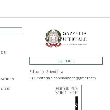
 DEI
EDITORE:
Editoriale Scientifica
S.r.l.
editoriale.abbonamenti@gmail.com
RANIERI
VATORI