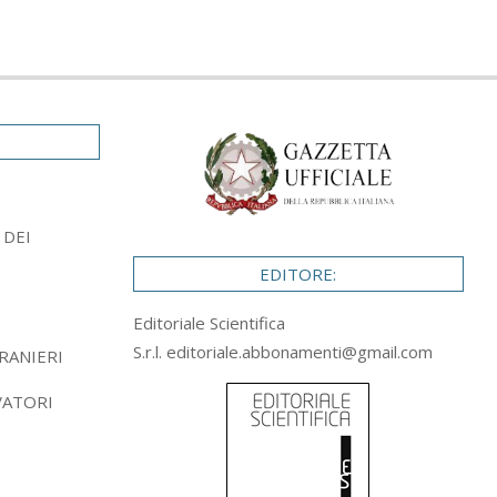
 DEI
EDITORE:
Editoriale Scientifica
S.r.l.
editoriale.abbonamenti@gmail.com
RANIERI
VATORI