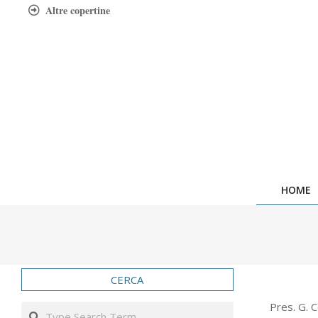
Skip
Altre copertine
to
content
HOME
CERCA
2004-
Pres. G. C
Search
07-