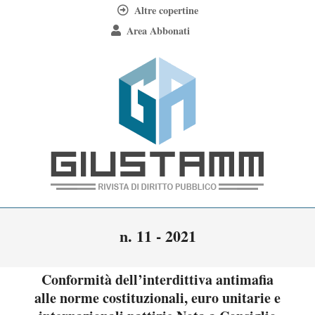
Skip
Altre copertine
to
Area Abbonati
content
Giustamm
Primary
n. 11 - 2021
Navigation
Menu
Conformità dell’interdittiva antimafia
alle norme costituzionali, euro unitarie e