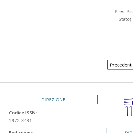
2012-
Pres. Pis
06-
Stato)
05
Paginaz
Precedenti
degli
articoli
DIREZIONE
Codice ISSN:
1972-3431
Redazione:
DIR