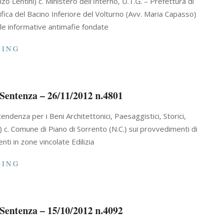
zo Lentini) c. Ministero dell’Interno, U.T.G. – Prefettura di
fica del Bacino Inferiore del Volturno (Avv. Maria Capasso)
ulle informative antimafie fondate
DING
Sentenza – 26/11/2012 n.4801
endenza per i Beni Architettonici, Paesaggistici, Storici,
) c. Comune di Piano di Sorrento (N.C.) sui provvedimenti di
nti in zone vincolate Edilizia
DING
Sentenza – 15/10/2012 n.4092