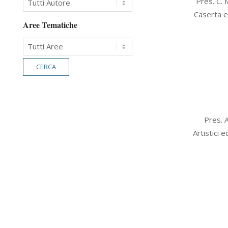
Pres. C. 
11-
Caserta e
28
Aree Tematiche
2012-
Pres. A
11-
Artistici 
26