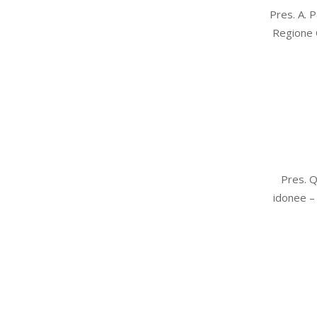
2012-
Pres. A. 
10-
Regione C
15
2012-
Pres. Q
10-
idonee – 
11