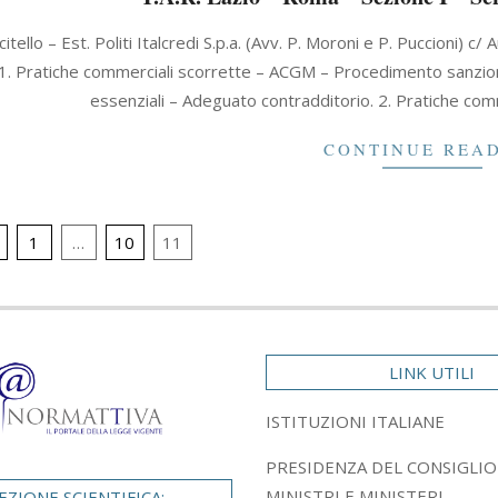
citello – Est. Politi Italcredi S.p.a. (Avv. P. Moroni e P. Puccioni
 1. Pratiche commerciali scorrette – ACGM – Procedimento sanzion
essenziali – Adeguato contradditorio. 2. Pratiche co
CONTINUE REA
ione
1
…
10
11
LINK UTILI
ISTITUZIONI ITALIANE
PRESIDENZA DEL CONSIGLIO
MINISTRI E MINISTERI
EZIONE SCIENTIFICA: