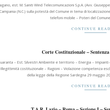
Pagano, est. M. Saniti Wind Telecomunicazioni S.p.A. (Avv. Giuseppe
ampania (N.C.) sulla potestà del Comune in tema di localizzazione d
telefoni mobile – Poteri del Comu
CONTINUE REA
Corte Costituzionale – Sentenza
uaranta – Est. Silvestri Ambiente e territorio – Energia – Impianti 
Illegittimità costituzionale – Ragioni – Violazione competenza esclu
della legge della Regione Sardegna 29 maggio 2007
CONTINUE REA
T.A.R. Lazio – Roma – Sezione I – Se