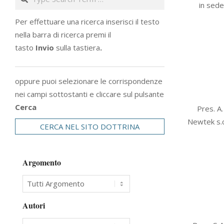
in sede
10
Per effettuare una ricerca inserisci il testo
nella barra di ricerca premi il
tasto
Invio
sulla tastiera
.
oppure puoi selezionare le corrispondenze
nei campi sottostanti e cliccare sul pulsante
2012-
Cerca
Pres. A.
12-
Newtek s.c.
CERCA NEL SITO DOTTRINA
07
Argomento
Autori
2012-