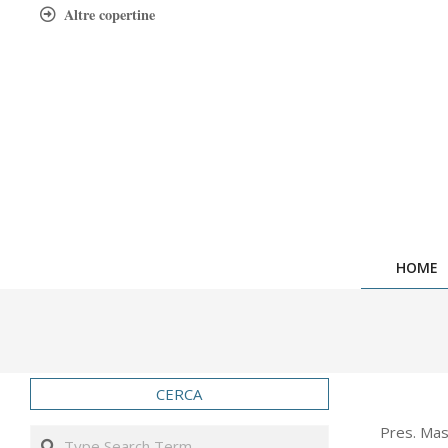
Skip
Altre copertine
to
content
HOME
CERCA
2012-
Pres. Mas
Search
12-