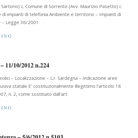
 Sartorio) c. Comune di Sorrento (Avv. Maurizio Pasetto) c.
i impianti di telefonia Ambiente e territorio – Impianti di
ne – Legge 36/2001
DING
 – 11/10/2012 n.224
eolici – Localizzazione – L.r. Sardegna – Indicazione aree
siva statale E’ costituzionalmente illegittimo l’articolo 18
, n. 2, come sostituito dall’art.
DING
ntenza – 5/6/2012 n.5103