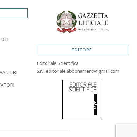
 DEI
EDITORE:
Editoriale Scientifica
S.r.l.
editoriale.abbonamenti@gmail.com
RANIERI
VATORI