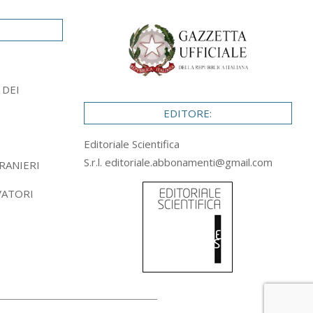
 DEI
EDITORE:
Editoriale Scientifica
S.r.l.
editoriale.abbonamenti@gmail.com
RANIERI
VATORI