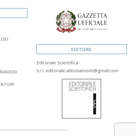
 DEI
EDITORE:
Editoriale Scientifica
S.r.l.
editoriale.abbonamenti@gmail.com
RANIERI
VATORI