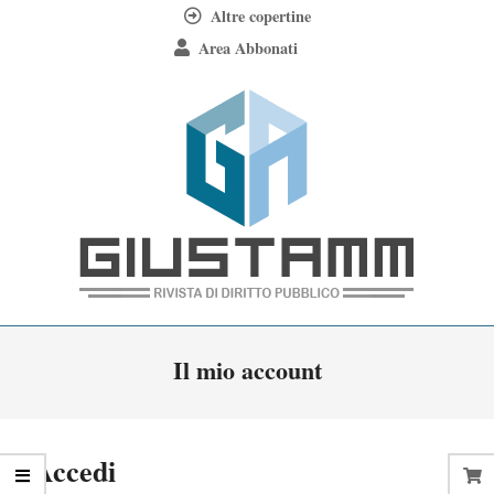
Skip
Altre copertine
to
Area Abbonati
content
Giustamm
Primary
Il mio account
Navigation
Menu
Accedi