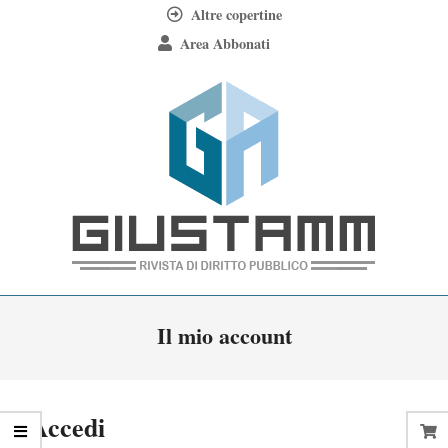
Skip
Altre copertine
to
Area Abbonati
content
Giustamm
Primary
Il mio account
Navigation
Menu
Accedi