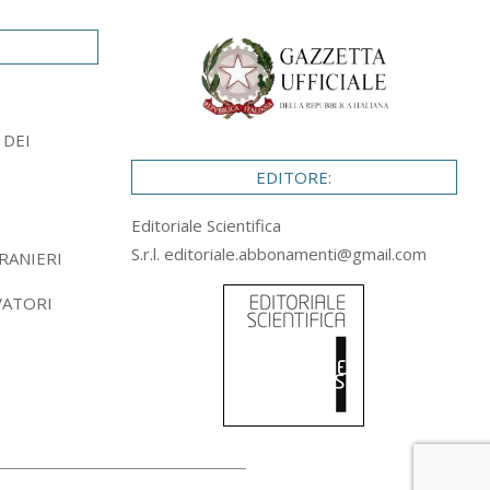
 DEI
EDITORE:
Editoriale Scientifica
S.r.l.
editoriale.abbonamenti@gmail.com
RANIERI
VATORI