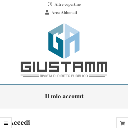
Skip
Altre copertine
to
Area Abbonati
content
Giustamm
Primary
Il mio account
Navigation
Menu
Accedi