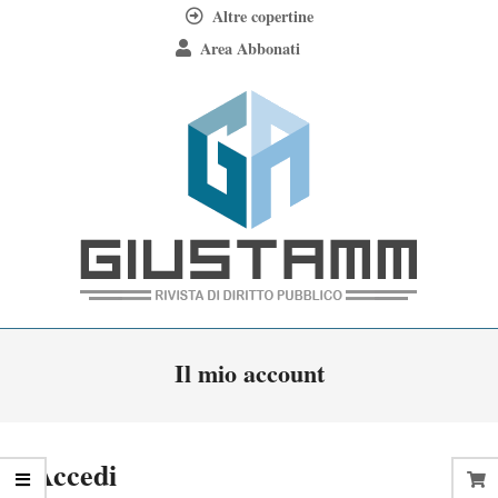
Skip
Altre copertine
to
Area Abbonati
content
Giustamm
Primary
Il mio account
Navigation
Menu
Accedi