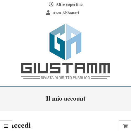
Skip
Altre copertine
to
Area Abbonati
content
Giustamm
Primary
Il mio account
Navigation
Menu
Accedi