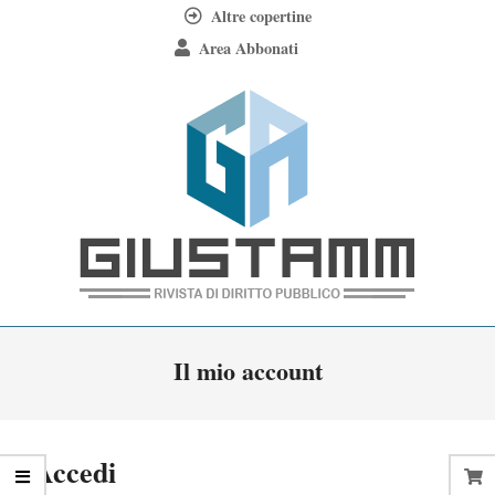
Skip
Altre copertine
to
Area Abbonati
content
Giustamm
Primary
Il mio account
Navigation
Menu
Accedi