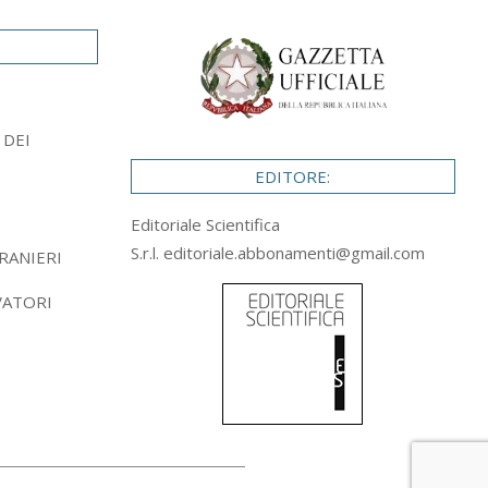
 DEI
EDITORE:
Editoriale Scientifica
S.r.l.
editoriale.abbonamenti@gmail.com
RANIERI
VATORI