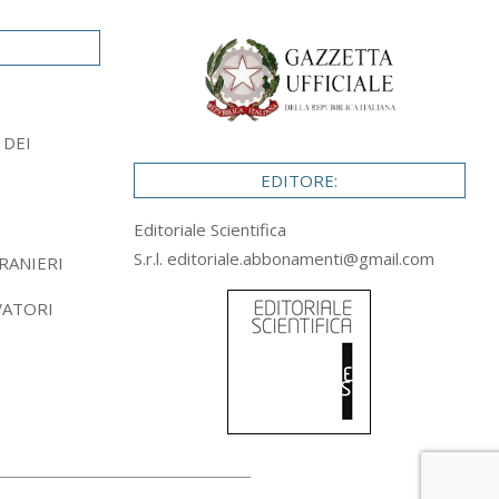
 DEI
EDITORE:
Editoriale Scientifica
S.r.l.
editoriale.abbonamenti@gmail.com
RANIERI
VATORI