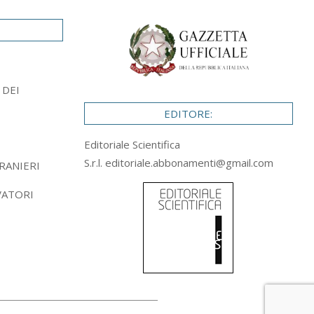
 DEI
EDITORE:
Editoriale Scientifica
S.r.l.
editoriale.abbonamenti@gmail.com
RANIERI
VATORI