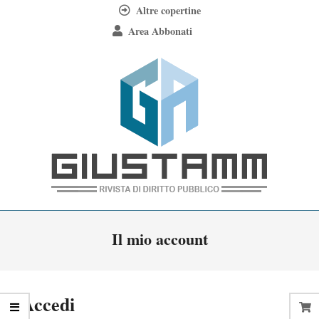
Skip
Altre copertine
to
Area Abbonati
content
Giustamm
Primary
Il mio account
Navigation
Menu
Accedi