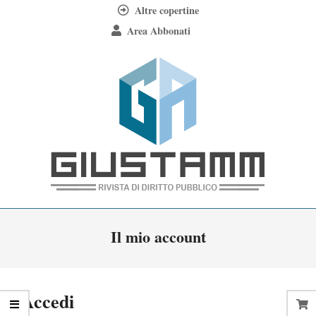
Skip
Altre copertine
to
Area Abbonati
content
Giustamm
Primary
Il mio account
Navigation
Menu
Accedi