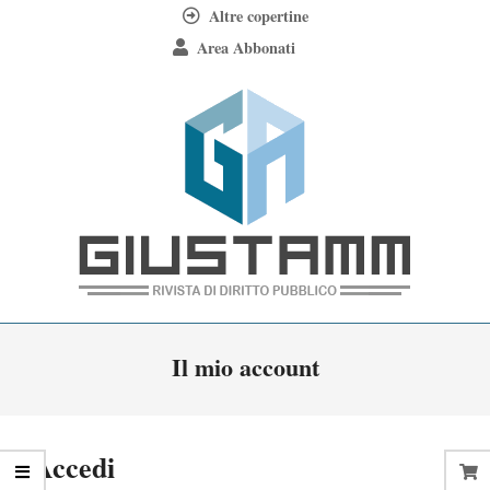
Skip
Altre copertine
to
Area Abbonati
content
Giustamm
Primary
Il mio account
Navigation
Menu
Accedi