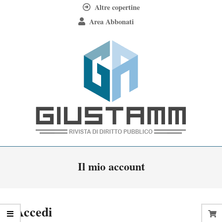
Skip
Altre copertine
to
Area Abbonati
content
Giustamm
Primary
Il mio account
Navigation
Menu
Accedi