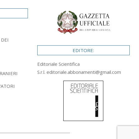
 DEI
EDITORE:
Editoriale Scientifica
S.r.l.
editoriale.abbonamenti@gmail.com
RANIERI
VATORI