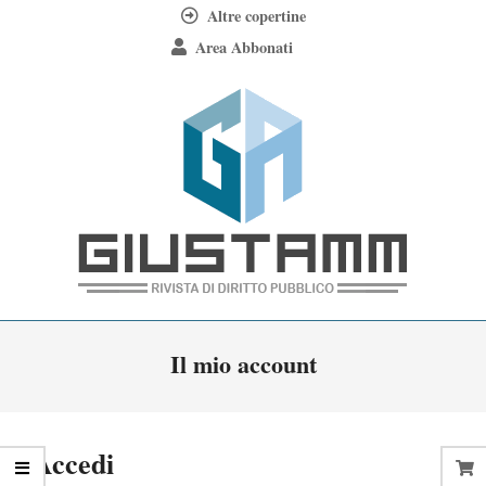
Skip
Altre copertine
to
Area Abbonati
content
Giustamm
Primary
Il mio account
Navigation
Menu
Accedi