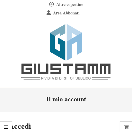
Skip
Altre copertine
to
Area Abbonati
content
Giustamm
Primary
Il mio account
Navigation
Menu
Accedi