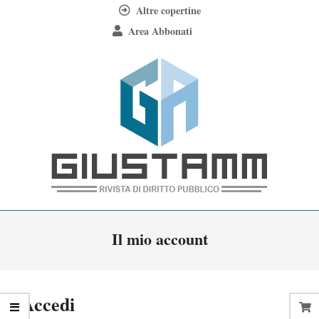
Skip
Altre copertine
to
Area Abbonati
content
Giustamm
Primary
Il mio account
Navigation
Menu
Accedi