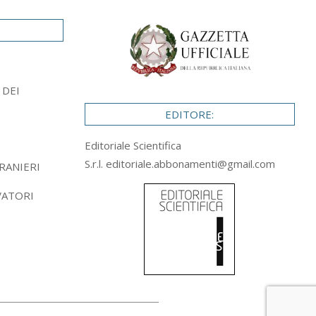
 DEI
EDITORE:
Editoriale Scientifica
S.r.l.
editoriale.abbonamenti@gmail.com
RANIERI
VATORI